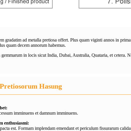
em gradatim ad metalla pretiosa offert. Plus quam viginti annos in prima
iam plus quam decem annorum habemus.
m gemmarum in locis sicut India, Dubai, Australia, Quataria, et cetera.
Pretiosorum Hasung
bet:
t-processum imminuens et damnum imminuens.
um enthusiasmi:
ompacta est. Formam implendam emendant et periculum fissurarum calid