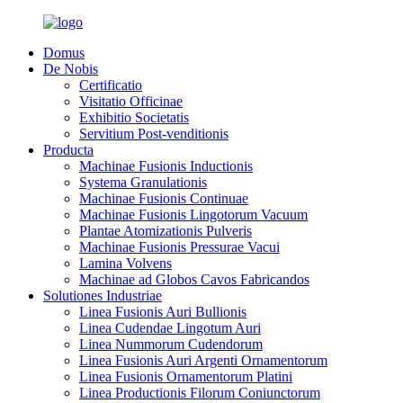
Domus
De Nobis
Certificatio
Visitatio Officinae
Exhibitio Societatis
Servitium Post-venditionis
Producta
Machinae Fusionis Inductionis
Systema Granulationis
Machinae Fusionis Continuae
Machinae Fusionis Lingotorum Vacuum
Plantae Atomizationis Pulveris
Machinae Fusionis Pressurae Vacui
Lamina Volvens
Machinae ad Globos Cavos Fabricandos
Solutiones Industriae
Linea Fusionis Auri Bullionis
Linea Cudendae Lingotum Auri
Linea Nummorum Cudendorum
Linea Fusionis Auri Argenti Ornamentorum
Linea Fusionis Ornamentorum Platini
Linea Productionis Filorum Coniunctorum