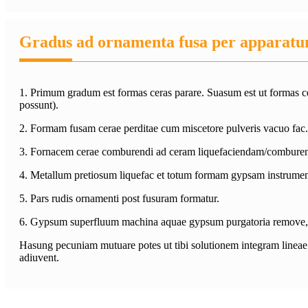
Gradus ad ornamenta fusa per apparatu
1. Primum gradum est formas ceras parare. Suasum est ut formas cer
possunt).
2. Formam fusam cerae perditae cum miscetore pulveris vacuo fac.
3. Fornacem cerae comburendi ad ceram liquefaciendam/comburen
4. Metallum pretiosum liquefac et totum formam gypsam instrument
5. Pars rudis ornamenti post fusuram formatur.
6. Gypsum superfluum machina aquae gypsum purgatoria remove, e
Hasung pecuniam mutuare potes ut tibi solutionem integram lineae pr
adiuvent.