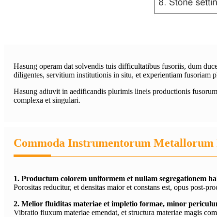
Hasung operam dat solvendis tuis difficultatibus fusoriis, dum duc
diligentes, servitium institutionis in situ, et experientiam fusor
Hasung adiuvit in aedificandis plurimis lineis productionis fusoru
complexa et singulari.
Commoda Instrumentorum Metallorum 
1. Productum colorem uniformem et nullam segregationem ha
Porositas reducitur, et densitas maior et constans est, opus pos
2. Melior fluiditas materiae et impletio formae, minor pericul
Vibratio fluxum materiae emendat, et structura materiae magis c