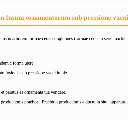
m fusum ornamentorum sub pressione vacu
as in arborem formae ceras conglutines (formae ceras in serie machina i
dam e forma utere.
o fusionis sub pressione vacui imple.
t paratus es ornamenta tua vendere.
oductionis praebeat. Praebitio productionis a ductu in situ, apparatu, e